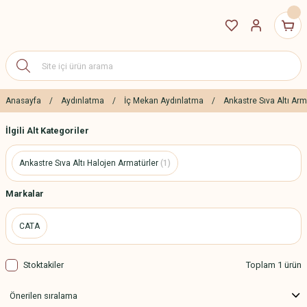
Anasayfa
Aydınlatma
İç Mekan Aydınlatma
Ankastre Sıva Altı Arm
İlgili Alt Kategoriler
Ankastre Sıva Altı Halojen Armatürler
(1)
Markalar
CATA
Stoktakiler
Toplam 1 ürün