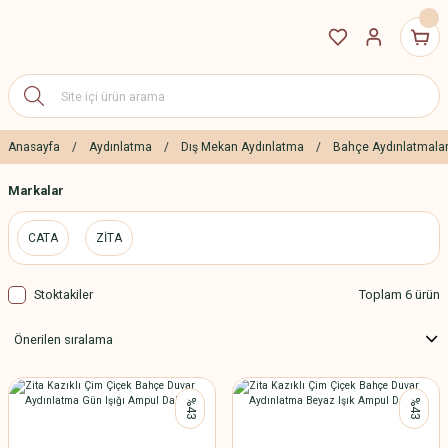
Anasayfa
Aydınlatma
Dış Mekan Aydınlatma
Bahçe Aydınlatmalar
Markalar
CATA
ZİTA
Stoktakiler
Toplam 6 ürün
%43
%43