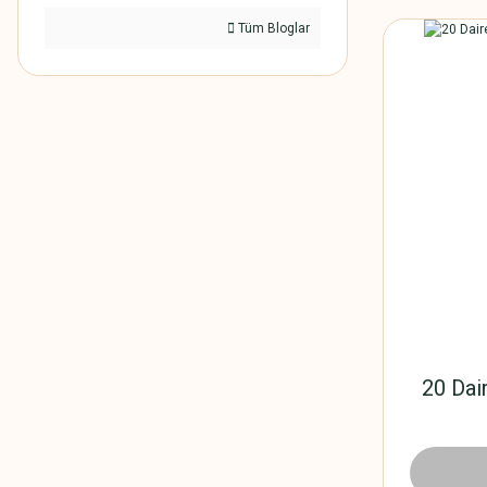
Tüm Bloglar
20 Dai
25.836,0