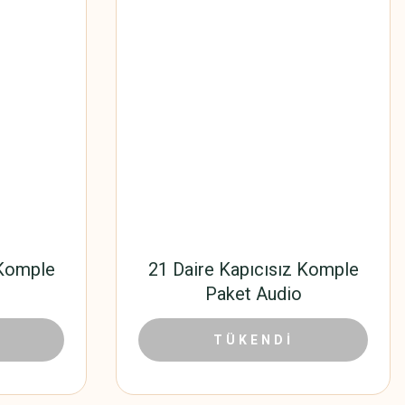
 Komple
21 Daire Kapıcısız Komple
Paket Audio
,60 TL
17.394,00 TL
26.760,00 TL
TÜKENDİ