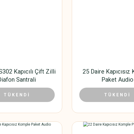
302 Kapıcılı Çift Zilli
25 Daire Kapıcısız
Diafon Santrali
Paket Audio
3.627,00 TL
19.796
00 TL
TÜKENDİ
30.456,00 TL
TÜKENDİ