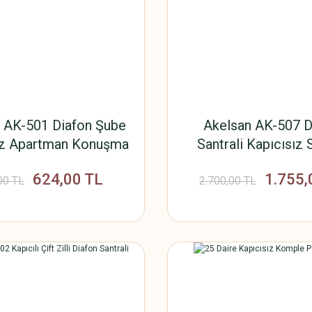
 AK-501 Diafon Şube
Akelsan AK-507 D
ız Apartman Konuşma
Santrali Kapıcısız
Cihazı
Uyumlu Çift Zilli İki 
624,00 TL
1.755,
Yerli Üretim
00 TL
2.700,00 TL