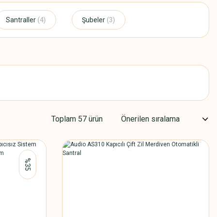
Santraller
(4)
Şubeler
(3)
Toplam 57 ürün
%35