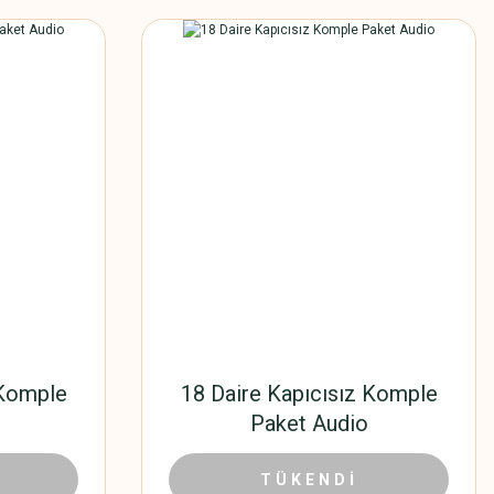
 Komple
18 Daire Kapıcısız Komple
Paket Audio
,80 TL
15.592,20 TL
23.988,00 TL
TÜKENDİ