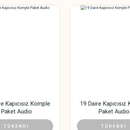
re Kapıcısız Komple
19 Daire Kapıcısız
Paket Audio
Paket Audio
16.793,40 TL
16.192
0 TL
TÜKENDİ
24.912,00 TL
TÜKENDİ