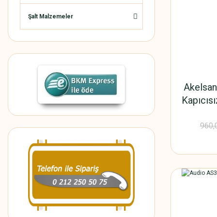
Şalt Malzemeler
Akelsan
Kapıcıs
960,