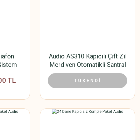
iafon
Audio AS310 Kapıcılı Çift Zil
 Sistem
Merdiven Otomatikli Santral
Melodili
00 TL
4.290,00 TL
6.600,00 TL
TÜKENDİ