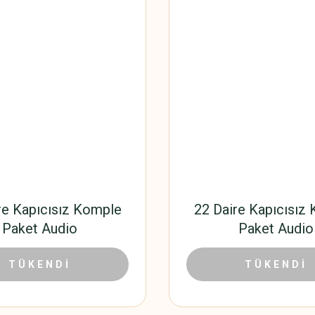
re Kapıcısız Komple
22 Daire Kapıcısız
Paket Audio
Paket Audio
18.595,20 TL
17.994
0 TL
TÜKENDİ
27.684,00 TL
TÜKENDİ