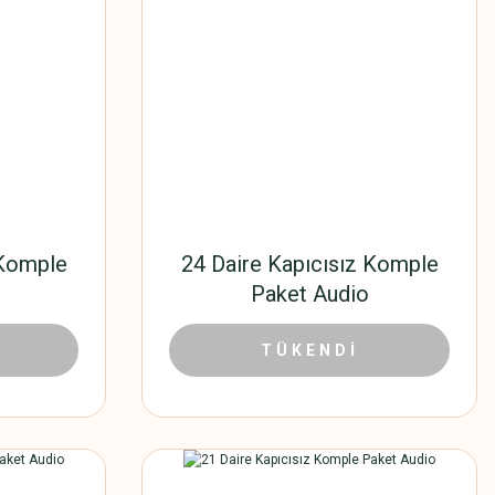
 Komple
24 Daire Kapıcısız Komple
Paket Audio
,40 TL
19.195,80 TL
29.532,00 TL
TÜKENDİ