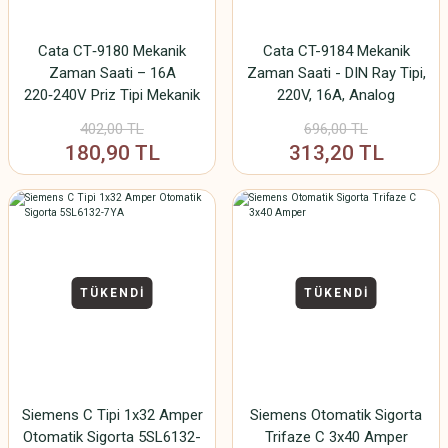
Cata CT‑9180 Mekanik
Cata CT-9184 Mekanik
Zaman Saati – 16A
Zaman Saati - DIN Ray Tipi,
220‑240V Priz Tipi Mekanik
220V, 16A, Analog
Timer (3500 W)
Zamanlayıcı
402,00 TL
696,00 TL
180,90 TL
313,20 TL
TÜKENDİ
TÜKENDİ
Siemens C Tipi 1x32 Amper
Siemens Otomatik Sigorta
Otomatik Sigorta 5SL6132-
Trifaze C 3x40 Amper