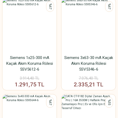
%67
%67
Siemens 1x25-300 mA
Siemens 3x63-30 mA Kaçak
Kaçak Akım Koruma Rölesi
Akım Koruma Rölesi
5SV5612-6
5SV5346-6
3.914,40 TL
7.076,40 TL
1.291,75 TL
2.335,21 TL
%67
%55