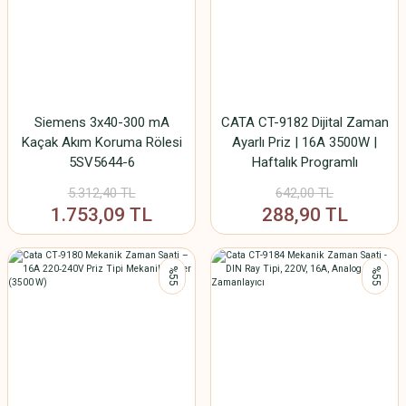
Siemens 3x40-300 mA
CATA CT-9182 Dijital Zaman
Kaçak Akım Koruma Rölesi
Ayarlı Priz | 16A 3500W |
5SV5644-6
Haftalık Programlı
Zamanlayıcı Priz | Ev ve Ofis
5.312,40 TL
642,00 TL
İçin Elektrik Tasarruf Cihazı
1.753,09 TL
288,90 TL
%55
%55