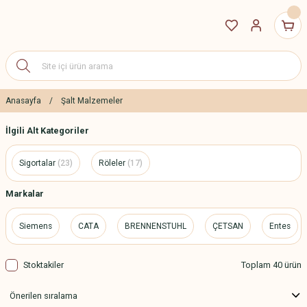
Anasayfa
Şalt Malzemeler
İlgili Alt Kategoriler
Sigortalar
(23)
Röleler
(17)
Markalar
Siemens
CATA
BRENNENSTUHL
ÇETSAN
Entes
Stoktakiler
Toplam 40 ürün