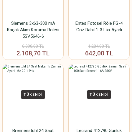
Siemens 3x63-300 mA
Entes Fotosel Röle FG-4
Kaçak Akım Koruma Rölesi
Göz Dahil 1-3 Lüx Ayarlı
5SV5646-6
6.390,00 TL
1.284,00 TL
2.108,70 TL
642,00 TL
TÜKENDİ
TÜKENDİ
Brennenstuhl 24 Saat
Legrand 412790 Günlük