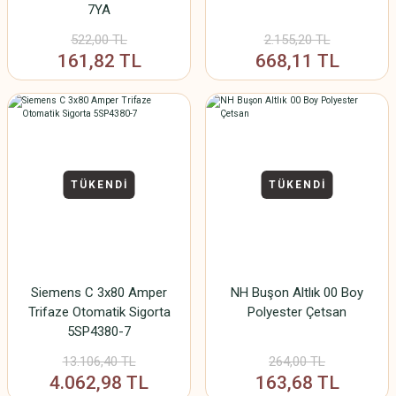
7YA
522,00 TL
2.155,20 TL
161,82 TL
668,11 TL
TÜKENDİ
TÜKENDİ
Siemens C 3x80 Amper
NH Buşon Altlık 00 Boy
Trifaze Otomatik Sigorta
Polyester Çetsan
5SP4380-7
13.106,40 TL
264,00 TL
4.062,98 TL
163,68 TL