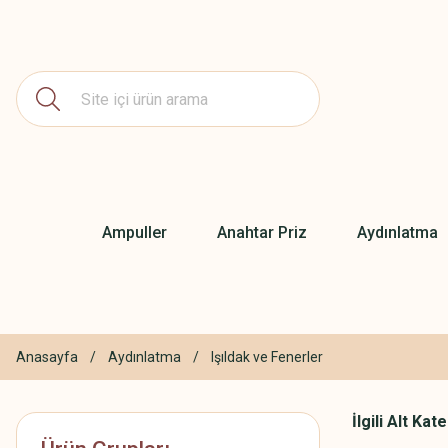
Ampuller
Anahtar Priz
Aydınlatma
Anasayfa
Aydınlatma
Işıldak ve Fenerler
İlgili Alt Kat