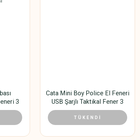
mbası
Cata Mini Boy Police El Feneri
Feneri 3
USB Şarjlı Taktikal Fener 3
siyonlu
Fonksiyon Cata CT-8024
0 TL
78,30 TL
Outdoor
174,00 TL
TÜKENDİ
blo ve
l