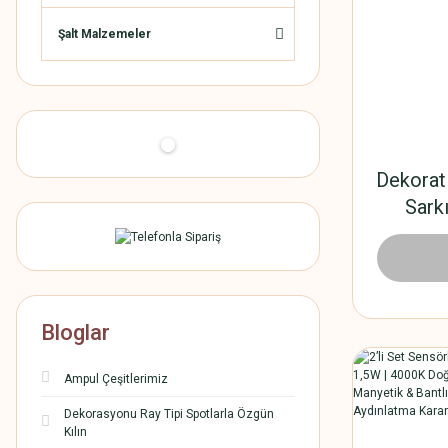
Şalt Malzemeler
Dekorati
Sark
Ka
90,
Bloglar
Ampul Çeşitlerimiz
Dekorasyonu Ray Tipi Spotlarla Özgün
Kılın