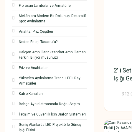
Florasan Lambalar ve Armatürler
Mekânlara Modern Bir Dokunuş: Dekoratif
Spot Aydınlatma
Anahtar Priz Çeşitleri
Neden Enerji Tasarrufu?
Halojen Ampullerin Standart Ampullerden
Farkını Biliyor musunuz?
Priz ve Anahtarlar
2’li Se
Işığı G
Yükselen Aydınlatma Trendi LEDli Ray
Armatürler
4000K
Lümen | 
312,
Kablo Kanalları
& Ban
Bahçe Aydınlatmasında Doğru Seçim
Merdiven
İletişim ve Güvenlik İçin Diafon Sistemleri
Karanlı
Geniş Alanlarda LED Projektörle Güneş
Işığı Etkisi