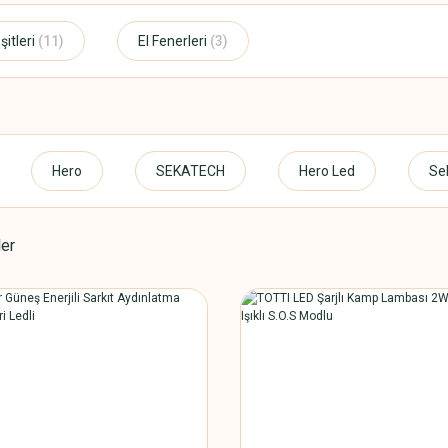
şitleri
(11)
El Fenerleri
(3)
Hero
SEKATECH
Hero Led
Se
ler