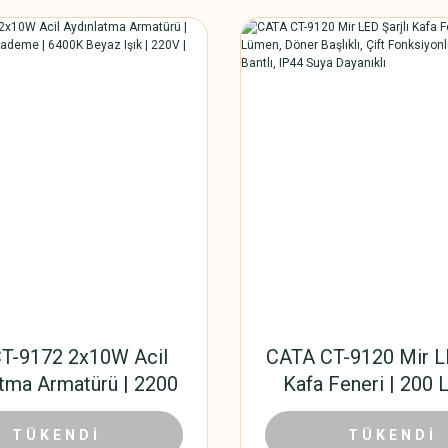
CT-9172 2x10W Acil
CATA CT-9120 Mir LE
tma Armatürü | 2200
Kafa Feneri | 200 
| 2 Kademe | 6400K
Döner Başlıklı, 
904,50 TL
83,70
Işık | 220V | IP20 |
Fonksiyonlu, Ayarla
,00 TL
TÜKENDİ
186,00 TL
TÜKENDİ