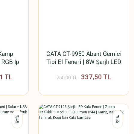
 Kamp
CATA CT-9950 Abant Gemici
 RGB İp
Tipi El Feneri | 8W Şarjlı LED
dlu
Fener, Yüksek Işık Gücü,
1 TL
337,50 TL
Taşınabilir El Tipi Aydınlatma
750,00 TL
%45
%55