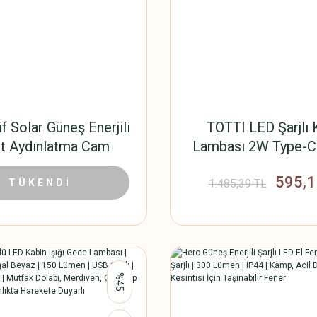
f Solar Güneş Enerjili
TOTTI LED Şarjlı
ıt Aydınlatma Cam
Lambası 2W Type-C
vanoz Peri Ledli
Işıklı S.O.S Mo
49,50 TL
595,1
00 TL
TÜKENDİ
1.485,39 TL
%45