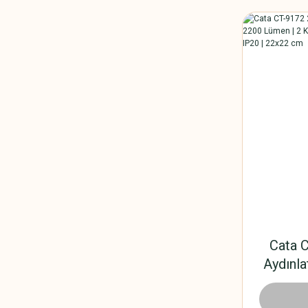
Cata 
Aydınla
Lümen 
Beyaz 
2.010