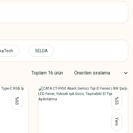
kaTech
SELDA
Toplam 16 ürün
%60
%55
Yeni