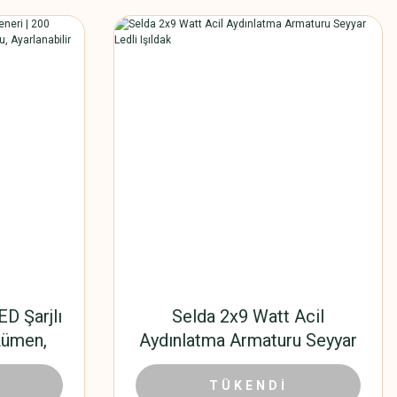
D Şarjlı
Selda 2x9 Watt Acil
Lümen,
Aydınlatma Armaturu Seyyar
Çift
Ledli Işıldak
 TL
1.571,08 TL
nabilir
2.856,51 TL
TÜKENDİ