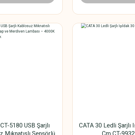
22x22 cm
Bantlı, IP44 Suya Da
CT-5180 USB Şarjlı
CATA 30 Ledli Şarjlı I
z Mıknatıslı Sensörlü
Cm CT-9932