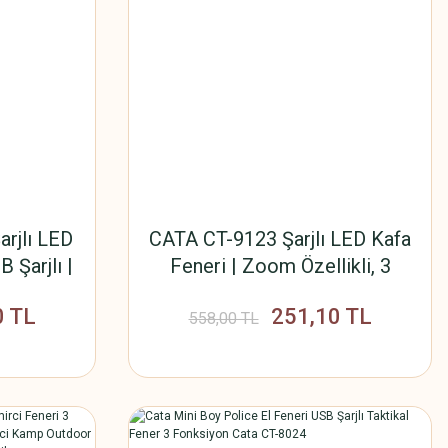
arjlı LED
CATA CT-9123 Şarjlı LED Kafa
B Şarjlı |
Feneri | Zoom Özellikli, 3
amp, Acil
Modlu, 300 Lümen IP44 |
0 TL
251,10 TL
esintisi
Kamp, Balıkçılık, Tamirat, Koşu
558,00 TL
Fener
İçin Kafa Lambası