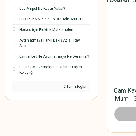
Led Ampul Ne Kadar Yakar?
LED Teknolojisinin En Şık Hali: Şerit LED
Herkes İçin Elektrik Malzemeleri
Aydınlatmaya Farklı Bakış Açısı: Raylı
Spot
Evinizi Led ile Aydınlatmaya Ne Dersiniz ?
Elektrik Malzemelerine Online Ulaşım
Kolaylığı
Tüm Bloglar
Cam Kav
Mum | G
2x AAA 
Dahil De
200,