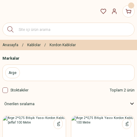
Anasayfa
Kablolar
Kordon Kablolar
Markalar
Arge
Stoktakiler
Toplam 2 ürün
%0
%0