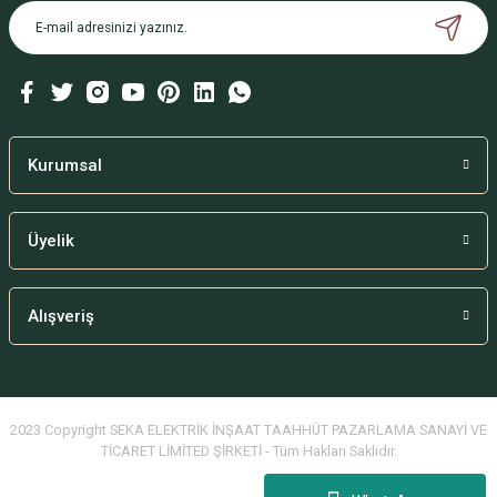
Kurumsal
Üyelik
Alışveriş
2023 Copyright SEKA ELEKTRİK İNŞAAT TAAHHÜT PAZARLAMA SANAYİ VE
TİCARET LİMİTED ŞİRKETİ - Tüm Hakları Saklıdır.