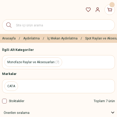
Anasayfa
Aydınlatma
İç Mekan Aydınlatma
Spot Rayları ve Aksesu
İlgili Alt Kategoriler
Monofaze Raylar ve Aksesuarları
(7)
Markalar
CATA
Stoktakiler
Toplam 7 ürün