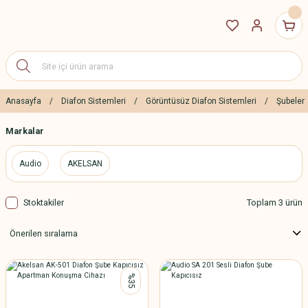
Anasayfa
Diafon Sistemleri
Görüntüsüz Diafon Sistemleri
Şubeler
Markalar
Audio
AKELSAN
Stoktakiler
Toplam 3 ürün
%35