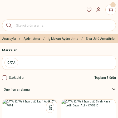
Anasayfa
Aydınlatma
İç Mekan Aydınlatma
Sıva Üstü Armatürler
Markalar
CATA
Stoktakiler
Toplam 3 ürün
%55