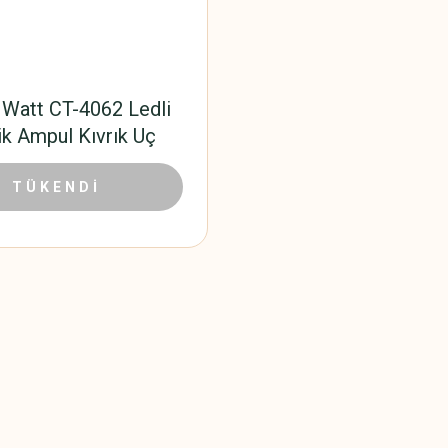
 Watt CT-4062 Ledli
ik Ampul Kıvrık Uç
37,80 TL
00 TL
TÜKENDİ