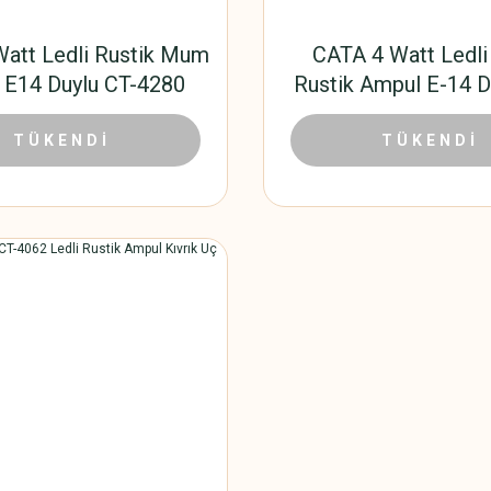
att Ledli Rustik Mum
CATA 4 Watt Ledli 
 E14 Duylu CT-4280
Rustik Ampul E-14 D
4281
38,34 TL
41,04
20 TL
TÜKENDİ
91,20 TL
TÜKENDİ