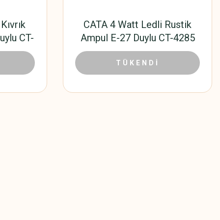
Kıvrık
CATA 4 Watt Ledli Rustik
uylu CT-
Ampul E-27 Duylu CT-4285
 TL
59,40 TL
132,00 TL
TÜKENDİ