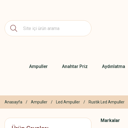
Ampuller
Anahtar Priz
Aydınlatma
Anasayfa
Ampuller
Led Ampuller
Rustik Led Ampuller
Markalar