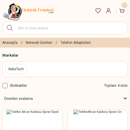
Anasayfa
Network Ürünleri
Telefon Adaptörleri
Markalar
SekaTech
Stoktakiler
Toplam 4 ürün