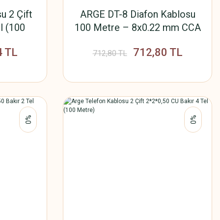
u 2 Çift
ARGE DT-8 Diafon Kablosu
l (100
100 Metre – 8x0.22 mm CCA
Aluminyum Tel – İç Tesisat,
4 TL
712,80 TL
Ses ve Diafon Sistemleri İçin
712,80 TL
%0
%0