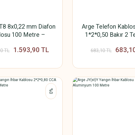
8 8x0,22 mm Diafon
Arge Telefon Kablos
losu 100 Metre –
1*2*0,50 Bakır 2 T
ektrolitik Bakır
Metre)
1.593,90 TL
683,1
90 TL
683,10 TL
%0