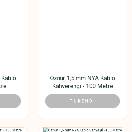
 Kablo
Öznur 1,5 mm NYA Kablo
tre
Kahverengi - 100 Metre
80 TL
1.108,80 TL
1.584,00 TL
TÜKENDİ