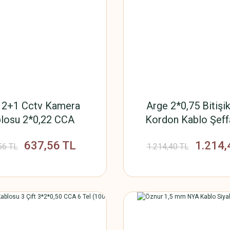
 2+1 Cctv Kamera
Arge 2*0,75 Bitişik
losu 2*0,22 CCA
Kordon Kablo Şeff
minyum 100 Metre
Metre
637,56 TL
1.214,
56 TL
1.214,40 TL