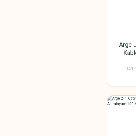
Arge J
Kabl
Alu
941,