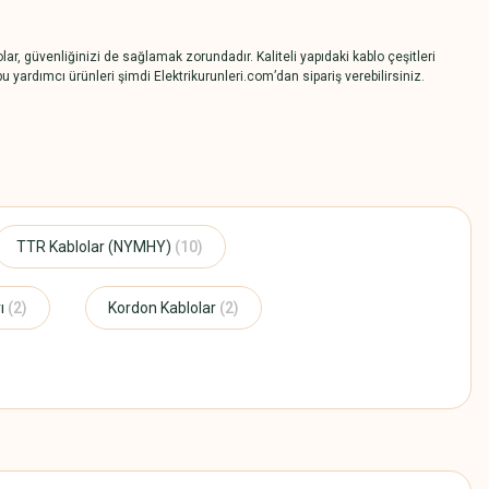
olar, güvenliğinizi de sağlamak zorundadır. Kaliteli yapıdaki kablo çeşitleri
 yardımcı ürünleri şimdi Elektrikurunleri.com’dan sipariş verebilirsiniz.
 çeşitleri bu kategori altında siz değerli müşterilerimize sunuluyor. Akımı
anımı sizlere sunuyor. Farklı
Kablo Çeşitleri
, kaliteli markalar ve ürünleri ile
TTR Kablolar (NYMHY)
(10)
in en kaliteli kablo ürünlerini uygun fiyat seçenekleri ile sunuluyor. Data
et etmeden elektrik işlerinize başlamayın!
rı
(2)
Kordon Kablolar
(2)