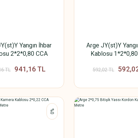
Y(st)Y Yangın İhbar
Arge JY(st)Y Yangı
osu 2*2*0,80 CCA
Kablosu 1*2*0,8
minyum 100 Metre
Aluminyum 100 M
941,16 TL
592,0
16 TL
592,02 TL
%0