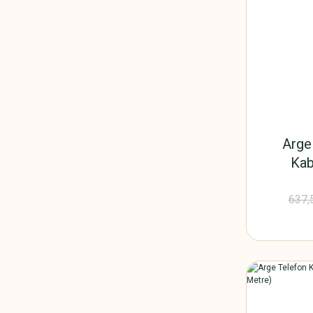
Arge
Kab
Alu
637,