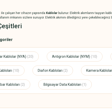
si ile çalışan her cihazın yapısında
Kablolar
bulunur. Elektrik akımlarını taşıyan kabl
lanım imkanını sizlere sunuyor. Elektrik akımını dilediğiniz yere çekebileceğiniz bu
eşitleri
, Televizyon kablosu, Data kablosu, Diafon kablosu, Tek damar kablolar ve Ttr kablo
egoriler
kilde aktarmanızı sağlayan bu kablolar, dış yapısı ile sağlam ve uzun ömürlü bir kull
.com’da sizleri bekliyor.
 Kablo Çeşitleri
r Kablolar (NYA)
(20)
Antigron Kablolar (NYM)
(10)
inde bulunan bu kategoride
Elektrik Kablo Çeşitleri
ni de bulmanız mümkün. Sizler iç
un, elektrik kablolarına kadar tüm seçenekleri bulabileceğiniz bu kategoriyi ziyar
abloları
(10)
Diafon Kabloları
(2)
Kamera Kablola
bar Kabloları
(2)
Bilgisayar Data Kabloları
(1)