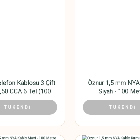
lefon Kablosu 3 Çift
Öznur 1,5 mm NYA
,50 CCA 6 Tel (100
Siyah - 100 Me
Metre)
1.001,88 TL
1.108,
88 TL
TÜKENDİ
1.584,00 TL
TÜKENDİ