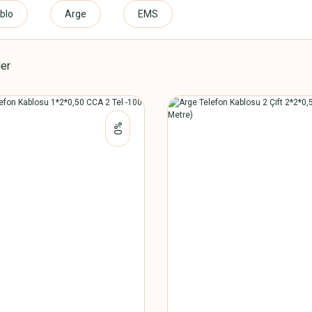
blo
Arge
EMS
ler
%0