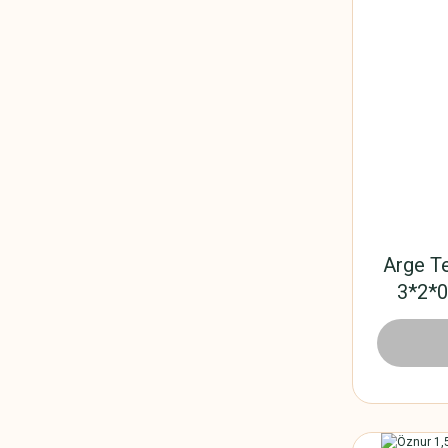
Arge Te
3*2*0
1.001,