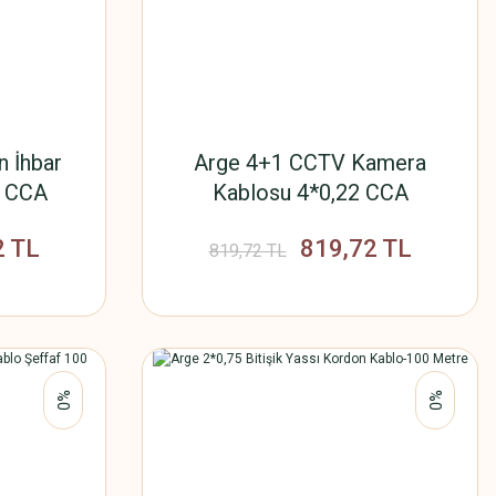
n İhbar
Arge 4+1 CCTV Kamera
0 CCA
Kablosu 4*0,22 CCA
etre
Aluminyum 100 Metre
2 TL
819,72 TL
819,72 TL
%0
%0