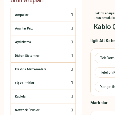
Ürün Grupları
Elektrik enerji
Ampuller
uzun ömürlü kul
Kablo Ç
Anahtar Priz
Telefon kablosu
İlgili Alt Kat
sağlıklı bir şe
Aydınlatma
Elektrikurunleri
Elektrik
Diafon Sistemleri
Tek Dama
Sitemiz içeris
kablosundan tut
Elektrik Malzemeleri
Telefon K
Fiş ve Prizler
Yangın İh
Kablolar
Markalar
Network Ürünleri