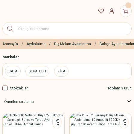
Anasayfa
Aydınlatma
Dış Mekan Aydınlatma
Bahçe Aydınlatmalar
Markalar
CATA
SEKATECH
ZİTA
Stoktakiler
Toplam 3 ürün
%55
%55