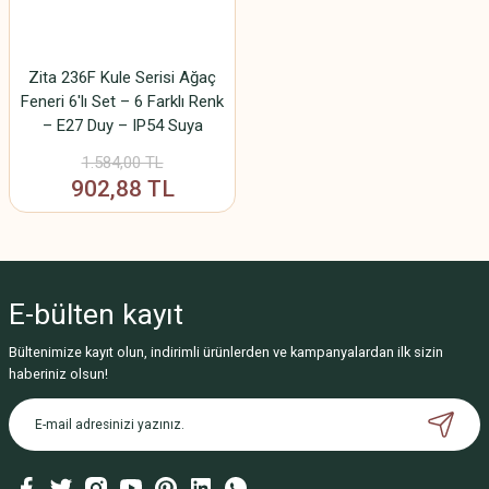
Zita 236F Kule Serisi Ağaç
Feneri 6'lı Set – 6 Farklı Renk
– E27 Duy – IP54 Suya
Dayanıklı – Ampul Hariç
1.584,00 TL
902,88 TL
E-bülten
kayıt
Bültenimize kayıt olun, indirimli ürünlerden ve kampanyalardan ilk sizin
haberiniz olsun!