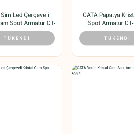
Sim Led Çerçeveli
CATA Papatya Kris
 Cam Spot Armatür CT-
Spot Armatür CT
6598
99,90 TL
86,40
,00 TL
TÜKENDİ
192,00 TL
TÜKENDİ