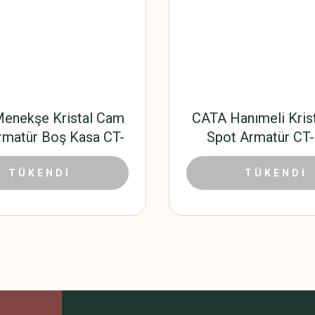
enekşe Kristal Cam
CATA Hanımeli Kris
rmatür Boş Kasa CT-
Spot Armatür CT
6569
70,20 TL
140,4
,00 TL
TÜKENDİ
312,00 TL
TÜKENDİ