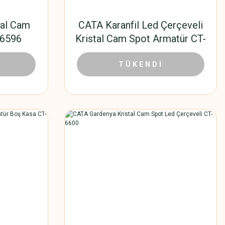
tal Cam
CATA Karanfil Led Çerçeveli
-6596
Kristal Cam Spot Armatür CT-
6595
 TL
167,40 TL
372,00 TL
TÜKENDİ