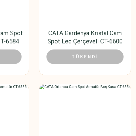
Cam Spot
CATA Gardenya Kristal Cam
CT-6584
Spot Led Çerçeveli CT-6600
0 TL
183,60 TL
408,00 TL
TÜKENDİ