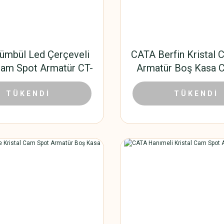
ümbül Led Çerçeveli
CATA Berfin Kristal 
 Cam Spot Armatür CT-
Armatür Boş Kasa 
6594
167,40 TL
102,6
00 TL
TÜKENDİ
228,00 TL
TÜKENDİ