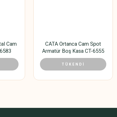
tal Cam
CATA Ortanca Cam Spot
-6583
Armatür Boş Kasa CT-6555
0 TL
48,60 TL
108,00 TL
TÜKENDİ