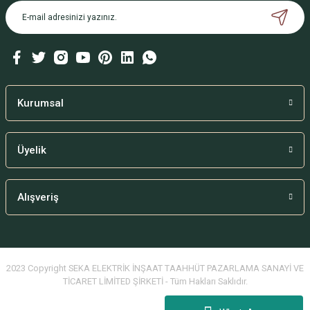
Kurumsal
Üyelik
Alışveriş
2023 Copyright SEKA ELEKTRİK İNŞAAT TAAHHÜT PAZARLAMA SANAYİ VE
TİCARET LİMİTED ŞİRKETİ - Tüm Hakları Saklıdır.