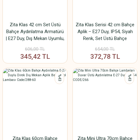
Zita Klas 42 cm Set Üstü
Zita Klas Serisi 42 cm Bahçe
Bahçe Aydınlatma Armatürü
Aplik – E27 Duy, IP54, Siyah
| E27 Duy, Dış Mekan Uyumlu,
Renk, Set Üstü Bahçe
IP54 Koruma | Ampul Hariç
Lambası, Polipropilen Gövde,
606,00 TL
654,00 TL
220V (Ampul Hariç)
345,42 TL
372,78 TL
%43
%43
Zita Klas 60cm Bahçe
Zita Mini Ultra 70cm Bahçe