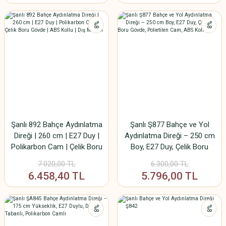
%8
%8
Şanlı 892 Bahçe Aydınlatma
Şanlı Ş877 Bahçe ve Yol
Direği | 260 cm | E27 Duy |
Aydınlatma Direği – 250 cm
Polikarbon Cam | Çelik Boru
Boy, E27 Duy, Çelik Boru
Gövde | ABS Kollu | Dış
Gövde, Polietilen Cam, ABS
7.020,00 TL
6.300,00 TL
Mekan
Kollu
6.458,40 TL
5.796,00 TL
%8
%8