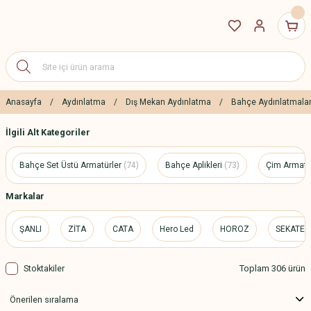
Anasayfa
Aydınlatma
Dış Mekan Aydınlatma
Bahçe Aydınlatmalar
İlgili Alt Kategoriler
Bahçe Set Üstü Armatürler
(74)
Bahçe Aplikleri
(73)
Çim Armatü
Markalar
ŞANLI
ZİTA
CATA
Hero Led
HOROZ
SEKATEC
Stoktakiler
Toplam 306 ürün