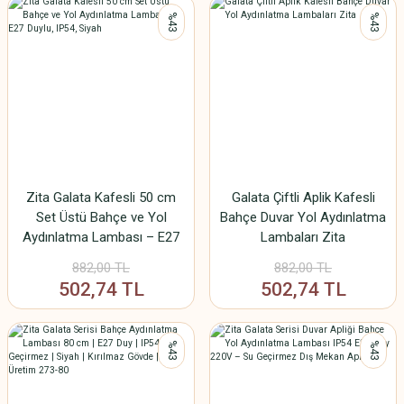
%43
%43
Zita Galata Kafesli 50 cm
Galata Çiftli Aplik Kafesli
Set Üstü Bahçe ve Yol
Bahçe Duvar Yol Aydınlatma
Aydınlatma Lambası – E27
Lambaları Zita
Duylu, IP54, Siyah
882,00 TL
882,00 TL
502,74 TL
502,74 TL
%43
%43