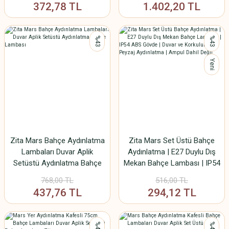
372,78 TL
1.402,20 TL
Hariç
%43
%43
Yeni
Zita Mars Bahçe Aydınlatma
Zita Mars Set Üstü Bahçe
Lambaları Duvar Aplik
Aydınlatma | E27 Duylu Dış
Setüstü Aydınlatma Bahçe
Mekan Bahçe Lambası | IP54
Lambası
ABS Gövde | Duvar ve
768,00 TL
516,00 TL
Korkuluk Üstü Peyzaj
437,76 TL
294,12 TL
Aydınlatma | Ampul Dahil
Değil
%43
%43