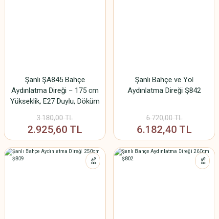
Şanlı ŞA845 Bahçe
Şanlı Bahçe ve Yol
Aydınlatma Direği – 175 cm
Aydınlatma Direği Ş842
Yükseklik, E27 Duylu, Döküm
Tabanlı, Polikarbon Camlı
3.180,00 TL
6.720,00 TL
2.925,60 TL
6.182,40 TL
%8
%8