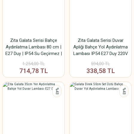
Zita Galata Serisi Bahçe
Zita Galata Serisi Duvar
Aydınlatma Lambası 80 cm |
Apliği Bahçe Yol Aydınlatma
E27 Duy | IP54 Su Geçirmez |
Lambası IP54 E27 Duy 220V
Siyah | Kırılmaz Gövde | Yerli
– Su Geçirmez Dış Mekan
1.254,00 TL
594,00 TL
Üretim 273-80
Aplik
714,78 TL
338,58 TL
%43
%43