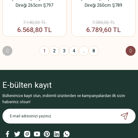
Direği 265cm Ş797
Direği 260cm Ş789
7.140,00 TL
7.380,00 TL
6.568,80 TL
6.789,60 TL
1
2
3
4
..
8
E-bülten
kayıt
Bültenimize kayıt olun, indirimli ürünlerden ve kampanyalardan ilk sizin
haberiniz olsun!