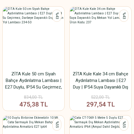
%43
%43
ZİTA Kule 50 cm Siyah
ZİTA Kule Kale 34 cm Bahçe
Bahçe Aydınlatma Lambası |
Aydınlatma Lambası | E27
E27 Duylu, IP54 Su Geçirmez,
Duy | IP54 Suya Dayanıklı Dış
Darbeye Dayanıklı Dış Mekan
Mekan Yol Lambası | Ürün
834,00 TL
522,00 TL
Yol Lambası 234-50
Kodu: 237
475,38 TL
297,54 TL
%55
%55