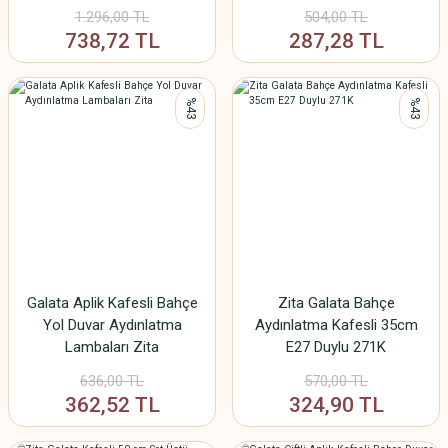
Lambaları Code/273K-80
Dayanıklı Modern Dış Mekan
1.296,00 TL
504,00 TL
Lamba
738,72 TL
287,28 TL
%43
%43
Galata Aplik Kafesli Bahçe
Zita Galata Bahçe
Yol Duvar Aydınlatma
Aydınlatma Kafesli 35cm
Lambaları Zita
E27 Duylu 271K
636,00 TL
570,00 TL
362,52 TL
324,90 TL