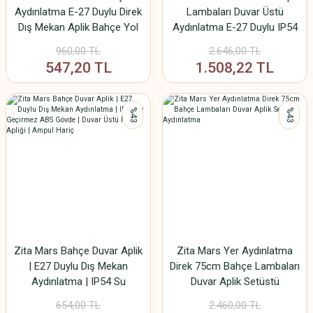
Aydınlatma E-27 Duylu Direk
Lambaları Duvar Üstü
Dış Mekan Aplik Bahçe Yol
Aydınlatma E-27 Duylu IP54
Lambası Code/288-60
CODE/266
960,00 TL
2.646,00 TL
547,20 TL
1.508,22 TL
%43
%43
Zita Mars Bahçe Duvar Aplik
Zita Mars Yer Aydınlatma
| E27 Duylu Dış Mekan
Direk 75cm Bahçe Lambaları
Aydınlatma | IP54 Su
Duvar Aplik Setüstü
Geçirmez ABS Gövde | Duvar
Aydınlatma
654,00 TL
2.460,00 TL
Üstü Peyzaj Apliği | Ampul