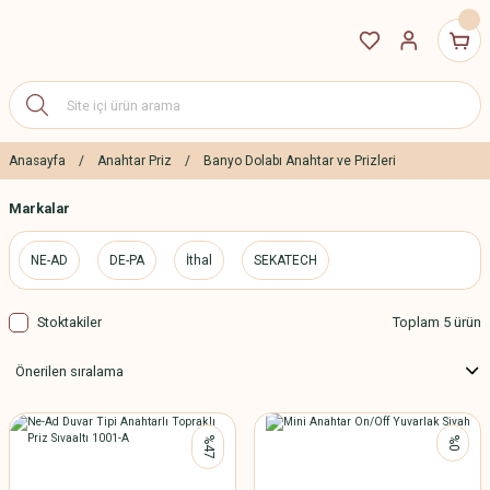
Anasayfa
Anahtar Priz
Banyo Dolabı Anahtar ve Prizleri
Markalar
NE-AD
DE-PA
İthal
SEKATECH
Stoktakiler
Toplam 5 ürün
%47
%0