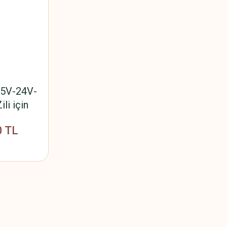
15V-24V-
li için
or,Güç
0 TL