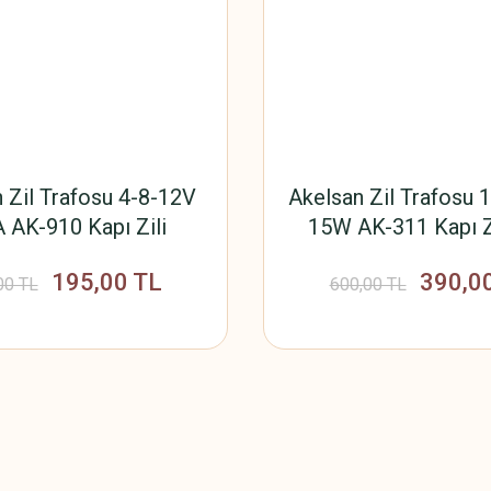
 Zil Trafosu 4-8-12V
Akelsan Zil Trafosu 
 AK-910 Kapı Zili
15W AK-311 Kapı Zi
u,Transformator,Güç
Trafo,Transformat
195,00 TL
390,0
Kaynağı
Kaynağı
00 TL
600,00 TL