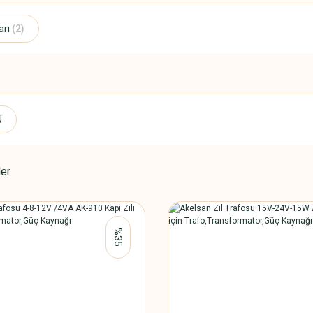
arı
(2)
N
ler
%35