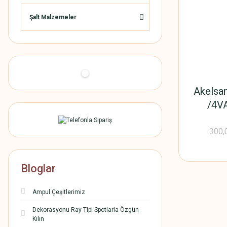
Şalt Malzemeler
Akelsan
/4VA
Trafos
300,
Bloglar
Ampul Çeşitlerimiz
Dekorasyonu Ray Tipi Spotlarla Özgün
Kılın