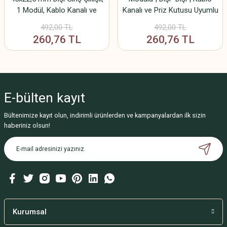
1 Modül, Kablo Kanalı ve
Kanalı ve Priz Kutusu Uyumlu
Masa Üstü Priz Uyumu
| 2058
492,00 TL
492,00 TL
260,76 TL
260,76 TL
E-bülten
kayıt
Bültenimize kayıt olun, indirimli ürünlerden ve kampanyalardan ilk sizin
haberiniz olsun!
Kurumsal