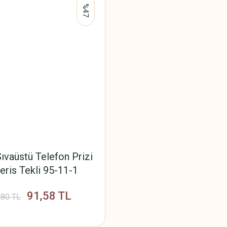
%47
ıvaüstü Telefon Prizi
ris Tekli 95-11-1
91,58 TL
,80 TL