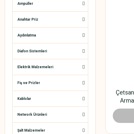
Ampuller
Anahtar Priz
Aydınlatma
Diafon Sistemleri
Elektrik Malzemeleri
Fiş ve Prizler
Çetsan 
Kablolar
Armat
Network Ürünleri
156
Şalt Malzemeler