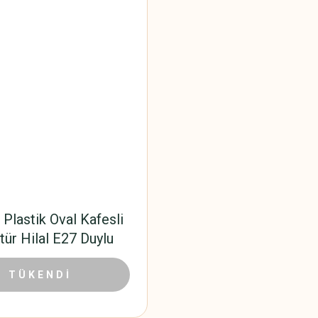
Plastik Oval Kafesli
ür Hilal E27 Duylu
96,72 TL
,00 TL
TÜKENDİ