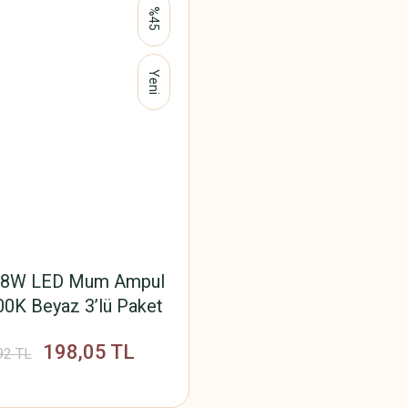
%45
Yeni
e 8W LED Mum Ampul
0K Beyaz 3’lü Paket
198,05 TL
92 TL