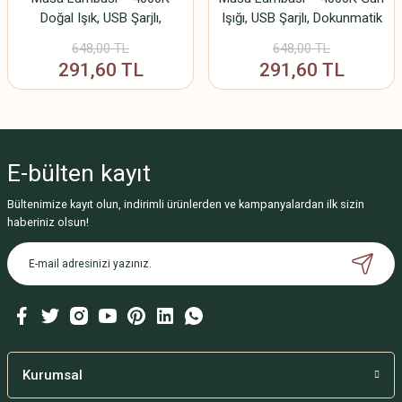
Doğal Işık, USB Şarjlı,
Işığı, USB Şarjlı, Dokunmatik
Dokunmatik ve Esnek
Kontrol ve Esnek Tasarım
648,00 TL
648,00 TL
Tasarım
291,60 TL
291,60 TL
E-bülten
kayıt
Bültenimize kayıt olun, indirimli ürünlerden ve kampanyalardan ilk sizin
haberiniz olsun!
Kurumsal