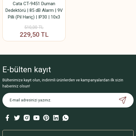
Cata CT-9451 Duman
Dedektörü | 85 dB Alarm | 9V
Pilli (Pil Hariç) | IP30 | 10x3
cm Yangın Uyarı Dedektörü
510,00 TL
229,50 TL
E-bülten
kayıt
Bültenimize kayıt olun, indirimli ürünlerden ve kampanyalardan ilk sizin
haberiniz olsun!