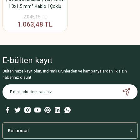
| 3x1,5 mm² Kablo | Çoklu
Priz Uzatma
2.045,15 TL
1.063,48 TL
E-bülten
kayıt
Bültenimize kayıt olun, indirimli ürünlerden ve kampanyalardan ilk sizin
haberiniz olsun!
Kurumsal