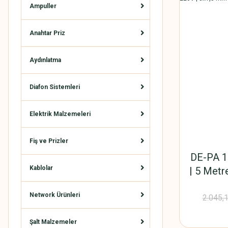
Ampuller
Anahtar Priz
Aydınlatma
Diafon Sistemleri
Elektrik Malzemeleri
Fiş ve Prizler
DE-PA 12
Kablolar
| 5 Metr
3x1,5 m
Network Ürünleri
2.045,
Şalt Malzemeler