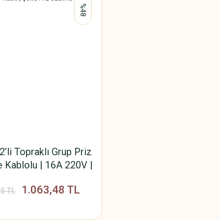
%48
’li Topraklı Grup Priz
e Kablolu | 16A 220V |
m² Kablo | Çoklu Priz
1.063,48 TL
Uzatma
15 TL