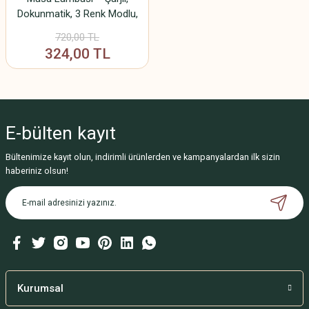
Dokunmatik, 3 Renk Modlu,
1500 mAh Pil – Cafe, Otel ve
720,00 TL
Ev İçin Dekoratif Aydınlatma
324,00 TL
E-bülten
kayıt
Bültenimize kayıt olun, indirimli ürünlerden ve kampanyalardan ilk sizin
haberiniz olsun!
Kurumsal