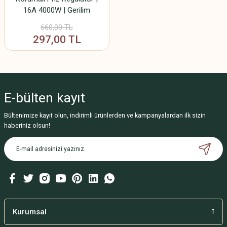
16A 4000W | Gerilim
Koruma, Düşük Voltaj
660,00 TL
Koruması, Elektrikli Cihazlar
297,00 TL
İçin Güvenlik Prizi
E-bülten
kayıt
Bültenimize kayıt olun, indirimli ürünlerden ve kampanyalardan ilk sizin
haberiniz olsun!
Kurumsal