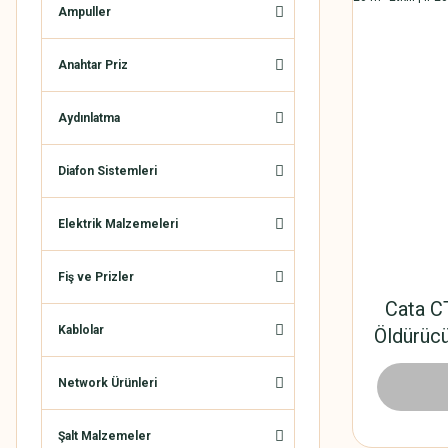
Ampuller
Anahtar Priz
Aydınlatma
Diafon Sistemleri
Elektrik Malzemeleri
Fiş ve Prizler
Cata C
Kablolar
Öldürücü
Etkil
Network Ürünleri
1.560
Şalt Malzemeler