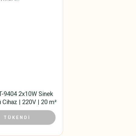
T-9404 2x10W Sinek
 Cihaz | 220V | 20 m²
i | IP20 | 38x26 cm
702,00 TL
,00 TL
TÜKENDİ