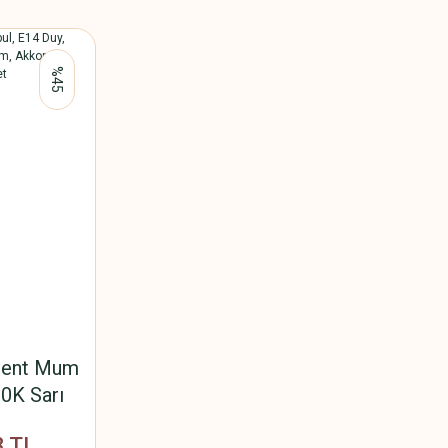
%45
ment Mum
0K Sarı
faf Cam,
8 TL