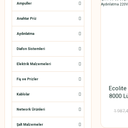
Ampuller
Anahtar Priz
Aydınlatma
Diafon Sistemleri
Elektrik Malzemeleri
Fiş ve Prizler
Ecolite
Kablolar
8000 Lü
IP66 Su
Network Ürünleri
Bahçe D
1.987,
Şalt Malzemeler