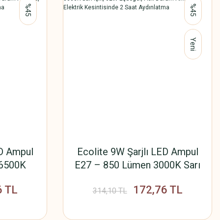
%45
%45
Yeni
ED Ampul
Ecolite 9W Şarjlı LED Ampul
 6500K
E27 – 850 Lümen 3000K Sarı
ğer, Acil
Işık, 62W Eşdeğer, Acil Durum
6 TL
172,76 TL
ktrik
Ampulü, Elektrik Kesintisinde
314,10 TL
ydınlatma
2 Saat Aydınlatma