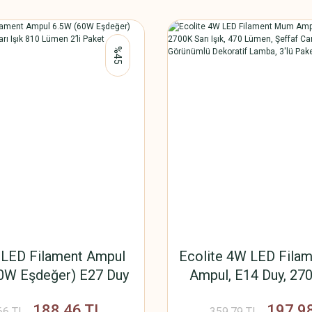
%45
 LED Filament Ampul
Ecolite 4W LED Fila
0W Eşdeğer) E27 Duy
Ampul, E14 Duy, 270
rı Işık 810 Lümen 2’li
Işık, 470 Lümen, Şef
188,46 TL
197,9
66 TL
359,79 TL