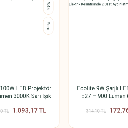
%45
Yeni
 100W LED Projektör
Ecolite 9W Şarjlı L
men 3000K Sarı Işık
E27 – 900 Lümen
 Geçirmez Dış Mekan
Beyaz Işık, 65W Eşde
1.093,17 TL
172,7
uvar Aydınlatma 220V
Durum Ampulü, Ele
40 TL
314,10 TL
Kesintisinde 2 Saat A