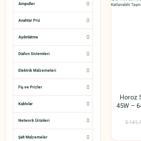
Ampuller
Anahtar Priz
Aydınlatma
Diafon Sistemleri
Elektrik Malzemeleri
Fiş ve Prizler
Horoz S
Kablolar
45W – 64
Lümen, 
Network Ürünleri
Kablolu, 
5.141,
Projek
Şalt Malzemeler