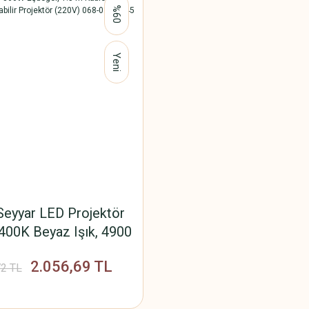
%60
Yeni
eyyar LED Projektör
00K Beyaz Işık, 4900
360W Eşdeğer, 1.5 m
2.056,69 TL
Katlanabilir Taşınabilir
72 TL
tör (220V) 068-015-
0045