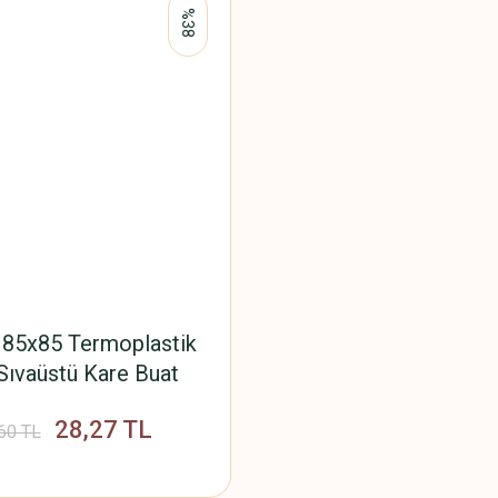
%38
 85x85 Termoplastik
Sıvaüstü Kare Buat
KB.0025
28,27 TL
60 TL