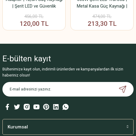
| Şerit LED ve Güvenlik
Metal Kasa Güç Kaynağı |
Kamerası (CCTV) Uyumlu |
348x53x22 mm | AC 176-
456,00 TL
474,00 TL
19x4,5x3,5 cm | 220V Giriş
264V Giriş, DC 12V Çıkış
120,00 TL
213,30 TL
E-bülten
kayıt
Bültenimize kayıt olun, indirimli ürünlerden ve kampanyalardan ilk sizin
haberiniz olsun!
Kurumsal