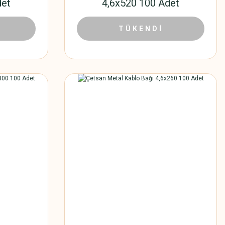
det
4,6x520 100 Adet
0 TL
799,80 TL
1.290,00 TL
TÜKENDİ