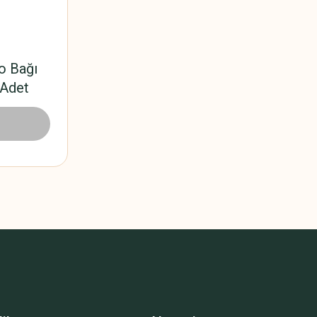
o Bağı
Adet
5 TL