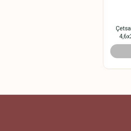
Çetsa
4,6
762,