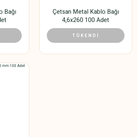
o Bağı
Çetsan Metal Kablo Bağı
det
4,6x260 100 Adet
8 TL
550,56 TL
888,00 TL
TÜKENDİ