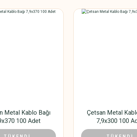
n Metal Kablo Bağı
Çetsan Metal Kabl
9x370 100 Adet
7,9x300 100 A
1.052,76 TL
885,3
00 TL
TÜKENDİ
1.428,00 TL
TÜKENDİ