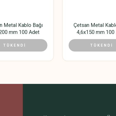
n Metal Kablo Bağı
Çetsan Metal Kabl
x200 mm 100 Adet
4,6x150 mm 100 
472,44 TL
421,8
00 TL
TÜKENDİ
680,40 TL
TÜKENDİ