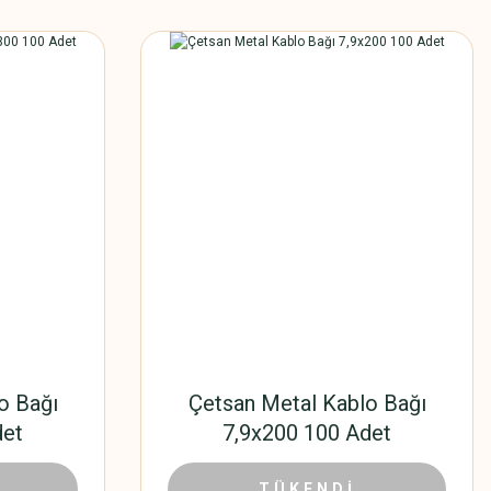
o Bağı
Çetsan Metal Kablo Bağı
det
7,9x200 100 Adet
6 TL
758,88 TL
1.224,00 TL
TÜKENDİ