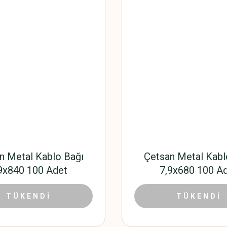
n Metal Kablo Bağı
Çetsan Metal Kabl
9x840 100 Adet
7,9x680 100 A
1.848,84 TL
1.517,
00 TL
TÜKENDİ
2.448,00 TL
TÜKENDİ