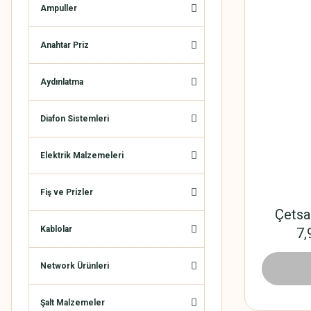
Ampuller
Anahtar Priz
Aydınlatma
Diafon Sistemleri
Elektrik Malzemeleri
Fiş ve Prizler
Çetsa
Kablolar
7,
Network Ürünleri
2.982,
Şalt Malzemeler