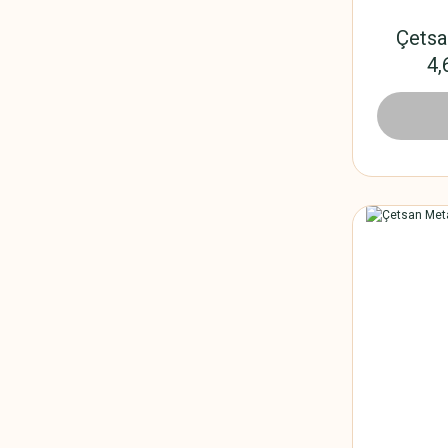
Çetsa
4,
1.020