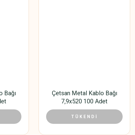
o Bağı
Çetsan Metal Kablo Bağı
det
7,9x520 100 Adet
76 TL
1.264,80 TL
2.040,00 TL
TÜKENDİ