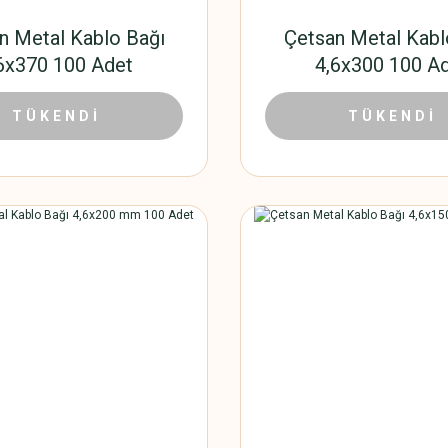
n Metal Kablo Bağı
Çetsan Metal Kabl
6x370 100 Adet
4,6x300 100 A
632,40 TL
572,8
,00 TL
TÜKENDİ
924,00 TL
TÜKENDİ