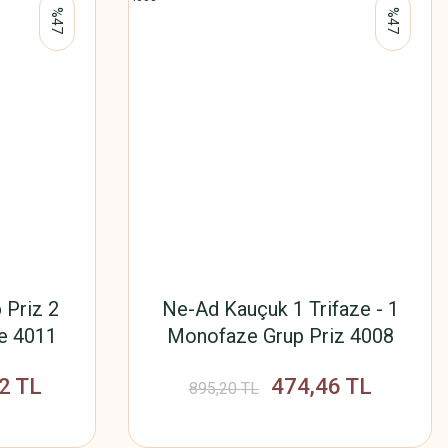
%47
%47
 Priz 2
Ne-Ad Kauçuk 1 Trifaze - 1
e 4011
Monofaze Grup Priz 4008
2 TL
474,46 TL
895,20 TL