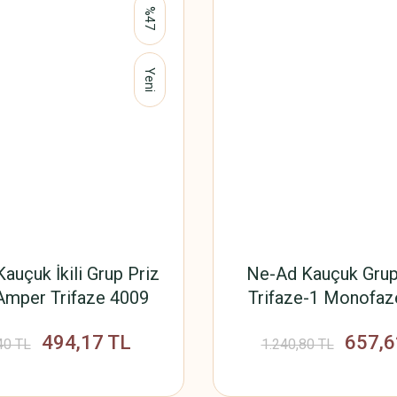
%47
Yeni
auçuk İkili Grup Priz
Ne-Ad Kauçuk Grup
Amper Trifaze 4009
Trifaze-1 Monofaz
494,17 TL
657,6
40 TL
1.240,80 TL