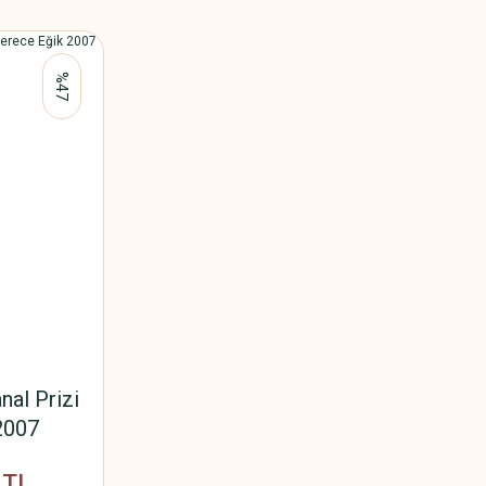
%47
al Prizi
2007
 TL