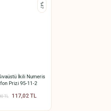
%47
ıvaüstü İkili Numeris
fon Prizi 95-11-2
117,02 TL
80 TL