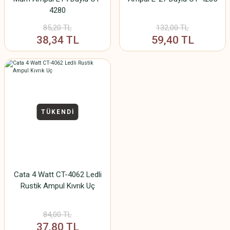
4280
85,20 TL
132,00 TL
38,34 TL
59,40 TL
TÜKENDİ
Cata 4 Watt CT-4062 Ledli
Rustik Ampul Kıvrık Uç
84,00 TL
37,80 TL