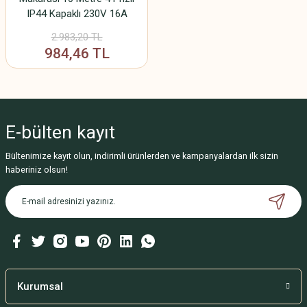
IP44 Kapaklı 230V 16A
1000W Uzatma Kablosu
2.983,20 TL
(3x1.5mm² CCA)
984,46 TL
E-bülten
kayıt
Bültenimize kayıt olun, indirimli ürünlerden ve kampanyalardan ilk sizin
haberiniz olsun!
Kurumsal