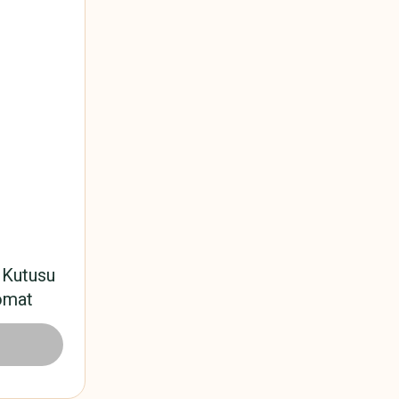
 Kutusu
omat
91101
 TL