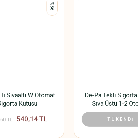
%56
 li Sıvaaltı W Otomat
De-Pa Tekli Sigorta
Sigorta Kutusu
Sıva Üstü 1-2 Ot
Kapasiteli ABS 
540,14 TL
22,15
,60 TL
42,59 TL
TÜKENDİ