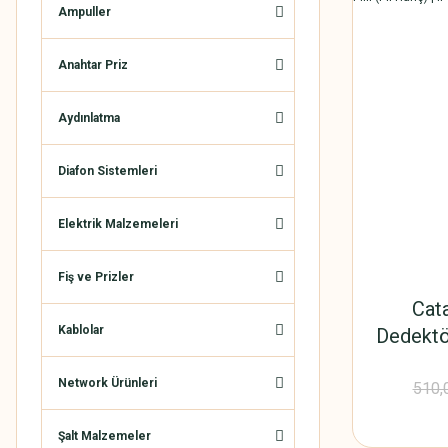
Ampuller
Anahtar Priz
Aydınlatma
Diafon Sistemleri
Elektrik Malzemeleri
Fiş ve Prizler
Cat
Kablolar
Dedektö
Pilli (P
Network Ürünleri
cm Yan
510,
Şalt Malzemeler