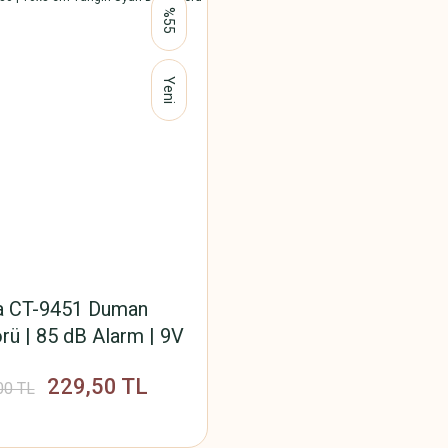
%55
Yeni
a CT-9451 Duman
rü | 85 dB Alarm | 9V
il Hariç) | IP30 | 10x3
229,50 TL
gın Uyarı Dedektörü
00 TL