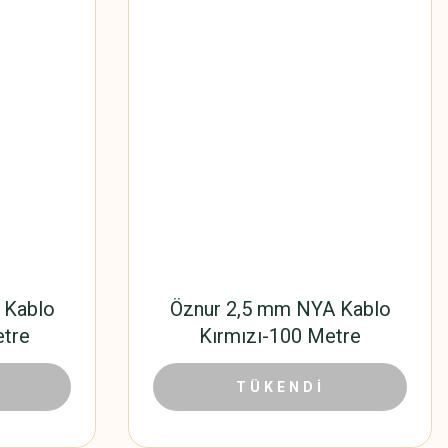
 Kablo
Öznur 2,5 mm NYA Kablo
etre
Kırmızı-100 Metre
80 TL
1.801,80 TL
2.574,00 TL
TÜKENDİ