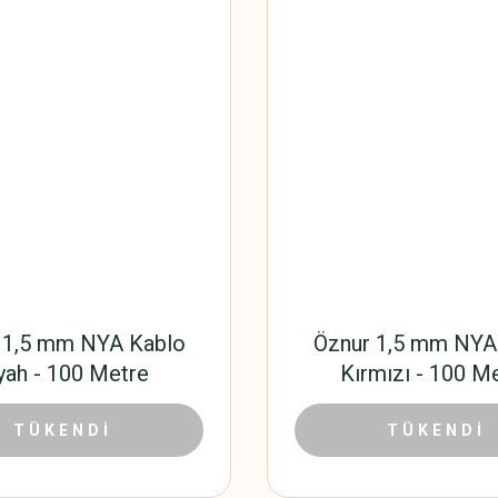
 1,5 mm NYA Kablo
Öznur 1,5 mm NYA
yah - 100 Metre
Kırmızı - 100 M
1.108,80 TL
1.108,
00 TL
TÜKENDİ
1.584,00 TL
TÜKENDİ