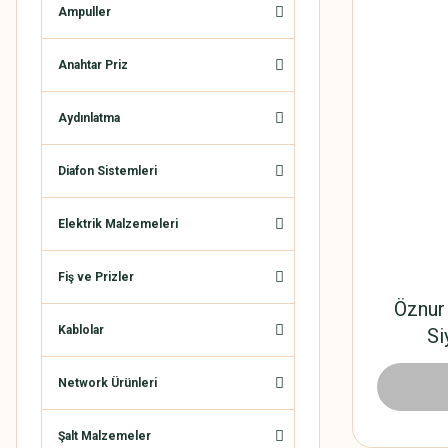
Ampuller
Anahtar Priz
Aydınlatma
Diafon Sistemleri
Elektrik Malzemeleri
Fiş ve Prizler
Öznur
Kablolar
Si
Network Ürünleri
1.584,
Şalt Malzemeler