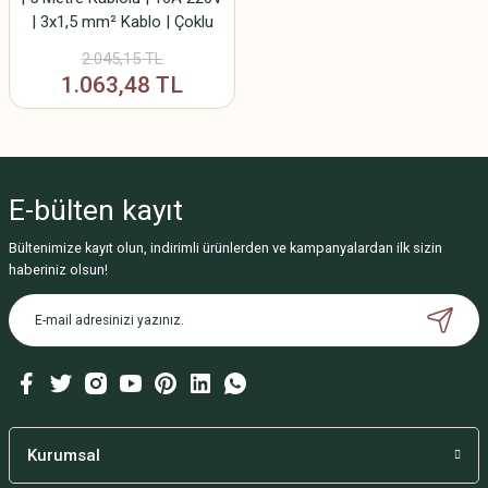
| 3x1,5 mm² Kablo | Çoklu
Priz Uzatma
2.045,15 TL
1.063,48 TL
E-bülten
kayıt
Bültenimize kayıt olun, indirimli ürünlerden ve kampanyalardan ilk sizin
haberiniz olsun!
Kurumsal