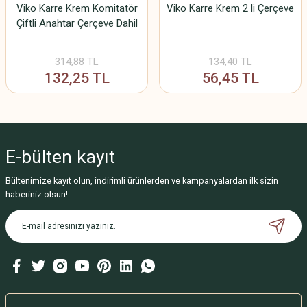
Viko Karre Krem Komitatör
Viko Karre Krem 2 li Çerçeve
Çiftli Anahtar Çerçeve Dahil
314,88 TL
134,40 TL
132,25 TL
56,45 TL
E-bülten
kayıt
Bültenimize kayıt olun, indirimli ürünlerden ve kampanyalardan ilk sizin
haberiniz olsun!