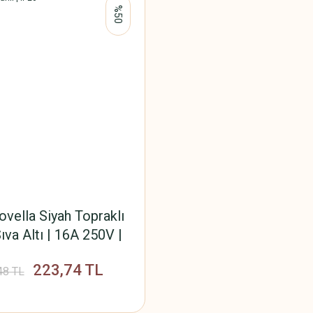
%50
vella Siyah Topraklı
Sıva Altı | 16A 250V |
çeve Dahil | IP20
223,74 TL
48 TL