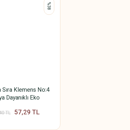
%38
 Sıra Klemens No:4
ıya Dayanıklı Eko
57,29 TL
40 TL