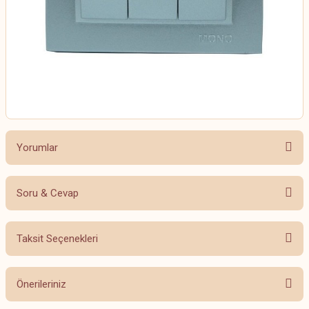
Yorumlar
Soru & Cevap
Bu ürüne ilk yorumu siz yapın!
Taksit Seçenekleri
Yorum Yaz
Ürün hakkında henüz soru sorulmamış.
Önerileriniz
Soru Sor