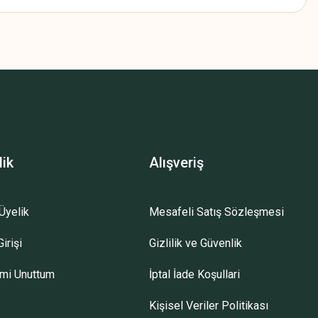
z.
lik
Alışveriş
Üyelik
Mesafeli Satış Sözleşmesi
irişi
Gizlilik ve Güvenlik
emi Unuttum
İptal İade Koşullari
Kişisel Veriler Politikası