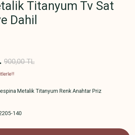
alik Titanyum Tv Sat
ve Dahil
L
900,00 TL
lerle!!
spina Metalik Titanyum Renk Anahtar Priz
2205-140