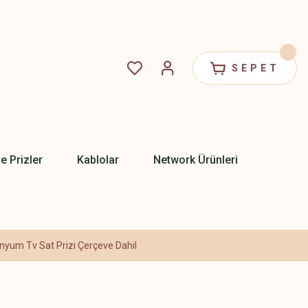
SEPET
ve Prizler
Kablolar
Network Ürünleri
nyum Tv Sat Prizi Çerçeve Dahil