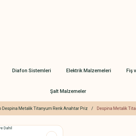
Diafon Sistemleri
Elektrik Malzemeleri
Fiş 
Şalt Malzemeler
 Despina Metalik Titanyum Renk Anahtar Priz
Despina Metalik Tita