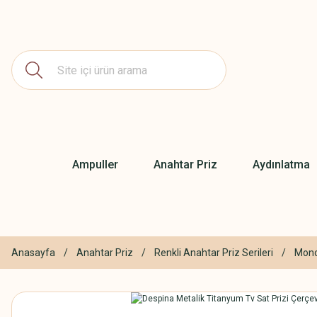
Ampuller
Anahtar Priz
Aydınlatma
Anasayfa
Anahtar Priz
Renkli Anahtar Priz Serileri
Mono