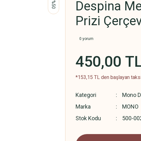
Despina Met
%50
Prizi Çerçe
0 yorum
450,00 T
*153,15 TL den başlayan taksit
Kategori
Mono De
Marka
MONO
Stok Kodu
500-00