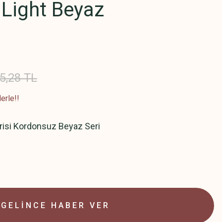
 Light Beyaz
5,28 TL
erle!!
erisi Kordonsuz Beyaz Seri
GELİNCE HABER VER