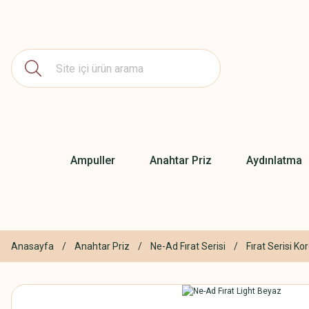
Ampuller
Anahtar Priz
Aydınlatma
Anasayfa
Anahtar Priz
Ne-Ad Fırat Serisi
Fırat Serisi K