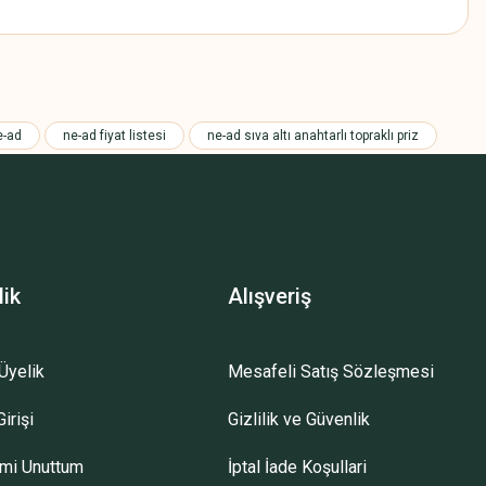
z.
e-ad
ne-ad fiyat listesi
ne-ad sıva altı anahtarlı topraklı priz
lik
Alışveriş
Üyelik
Mesafeli Satış Sözleşmesi
irişi
Gizlilik ve Güvenlik
emi Unuttum
İptal İade Koşullari