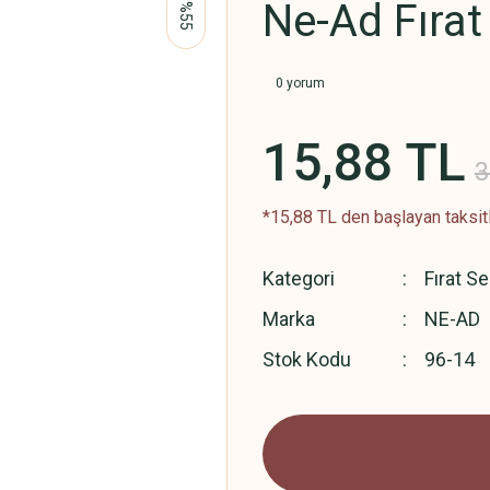
Ne-Ad Fırat
%55
0 yorum
15,88 TL
3
*15,88 TL den başlayan taksitl
Kategori
Fırat S
Marka
NE-AD
Stok Kodu
96-14