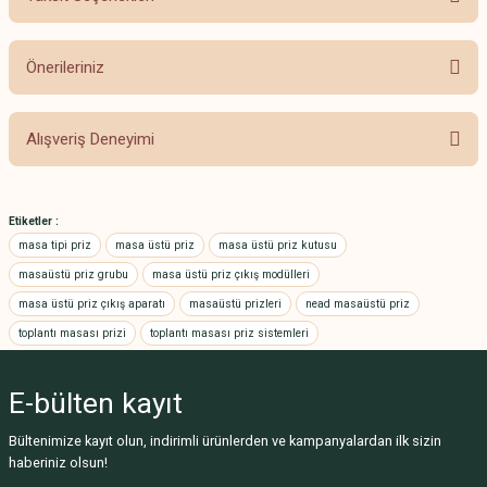
Yorum Yaz
Ürün hakkında henüz soru sorulmamış.
Önerileriniz
Soru Sor
Bu ürünün fiyat bilgisi, resim, ürün açıklamalarında ve diğer konularda
Alışveriş Deneyimi
yetersiz gördüğünüz noktaları öneri formunu kullanarak tarafımıza
iletebilirsiniz.
Görüş ve önerileriniz için teşekkür ederiz.
Hızlı sevkiyat
Etiketler :
A... A... | 27/12/2024
Ürün resmi kalitesiz, bozuk veya görüntülenemiyor.
masa tipi priz
masa üstü priz
masa üstü priz kutusu
Ürün açıklamasında eksik bilgiler bulunuyor.
masaüstü priz grubu
masa üstü priz çıkış modülleri
Güvenilir ve profesyonel
masa üstü priz çıkış aparatı
Ürün bilgilerinde hatalar bulunuyor.
masaüstü prizleri
nead masaüstü priz
firma
toplantı masası prizi
toplantı masası priz sistemleri
Ürün fiyatı diğer sitelerden daha pahalı.
Halil Kırbaş | 05/12/2024
Bu ürüne benzer farklı alternatifler olmalı.
E-bülten
kayıt
Aldığım malzemelerin
Bültenimize kayıt olun, indirimli ürünlerden ve kampanyalardan ilk sizin
tamamından memnunum
haberiniz olsun!
kaliteli ve fiyatları uygun