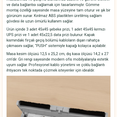
ve data bağlantısı sağlamak için tasarlanmıştır. Gömme
montaj özelliği sayesinde masa yüzeyine tam oturur ve şık bir
görünüm sunar. Kırılmaz ABS plastikten üretilmiş sağlam
gövdesi ile uzun ömürlü kullanım sağlar.
Ürün içinde 3 adet 45x45 şebeke prizi, 1 adet 45x45 kırmızı
UPS prizi ve 1 adet 45x22,5 data prizi bulunur. Kapak
kısmındaki fırçalı geçiş bölümü kabloların dışarı rahatça
çıkmasını sağlar, "PUSH" sistemiyle kapağı kolayca açılabilir.
Masa kesim ölçüsü 12,5 x 25,2 cm, dış kasa ölçüsü 14,2 x 27
cm’dir. Gri rengi sayesinde modern ofis mobilyalarıyla estetik
uyum sağlar. Profesyonel kablo yönetimi ve çoklu bağlantı
ihtiyacını tek noktada çözmek isteyenler için idealdir.