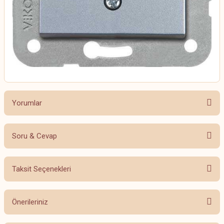
Yorumlar
Soru & Cevap
Bu ürüne ilk yorumu siz yapın!
Taksit Seçenekleri
Yorum Yaz
Ürün hakkında henüz soru sorulmamış.
Önerileriniz
Soru Sor